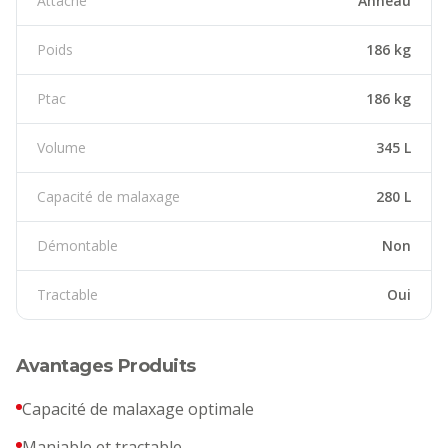
Attache
Anneau
Poids
186 kg
Ptac
186 kg
Volume
345 L
Capacité de malaxage
280 L
Démontable
Non
Tractable
Oui
Avantages Produits
Capacité de malaxage optimale
Maniable et tractable