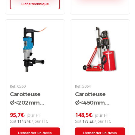
Fiche technique
Réf:
0560
Réf:
5064
Carotteuse
Carotteuse
Ø<202mm
Ø<450mm
électrique
électrique
95,7
€
148,5
€
/ jour HT
/ jour HT
Soit
114,84
€
/ jour TTC
Soit
178,2
€
/ jour TTC
Demander un devis
Demander un devis