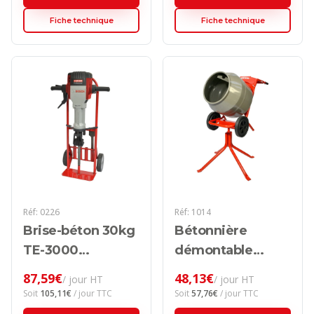
Fiche technique
Fiche technique
Réf:
0226
Réf:
1014
Brise-béton 30kg
Bétonnière
TE-3000
démontable
électrique
électrique
87,59
€
48,13
€
/ jour HT
/ jour HT
Soit
105,11
€
/ jour TTC
Soit
57,76
€
/ jour TTC