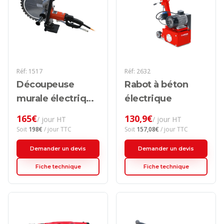
Réf:
1517
Réf:
2632
Découpeuse
Rabot à béton
murale électrique
électrique
à anneau
165
€
130,9
€
/ jour HT
/ jour HT
Soit
198
€
/ jour TTC
Soit
157,08
€
/ jour TTC
Demander un devis
Demander un devis
Fiche technique
Fiche technique