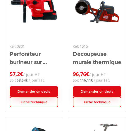
Réf:
0301
Réf:
1515
Perforateur
Découpeuse
burineur sur
murale thermique
batterie 6kg TE
57,2
€
96,76
€
/ jour HT
/ jour HT
60-A
Soit
68,64
€
/ jour TTC
Soit
116,11
€
/ jour TTC
Demander un devis
Demander un devis
Fiche technique
Fiche technique