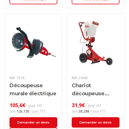
Réf:
1516
Réf:
CHAR
Découpeuse
Chariot
murale électrique
découpeuse
thermique
105,6
€
31,9
€
/ jour HT
/ jour HT
Soit
126,72
€
/ jour TTC
Soit
38,28
€
/ jour TTC
Demander un devis
Demander un devis