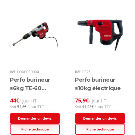
Réf:
LOX0030004
Réf:
0325
Perfo burineur
Perfo burineur
≤6kg TE-60
≤10kg électrique
électrique
44
€
75,9
€
/ jour HT
/ jour HT
Soit
52,8
€
/ jour TTC
Soit
91,08
€
/ jour TTC
Demander un devis
Demander un devis
Fiche technique
Fiche technique