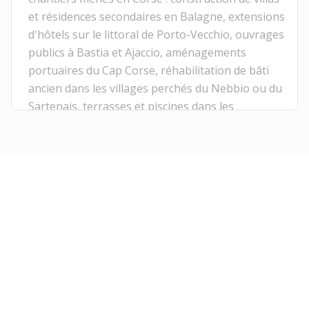
et résidences secondaires en Balagne, extensions
d'hôtels sur le littoral de Porto-Vecchio, ouvrages
publics à Bastia et Ajaccio, aménagements
portuaires du Cap Corse, réhabilitation de bâti
ancien dans les villages perchés du Nebbio ou du
Sartenais, terrasses et piscines dans les
résidences de la Plaine Orientale. Que vous
prépariez une dalle, coffriez un mur, démolissiez
une chape existante ou finalisiez une chape
talochée, la qualité de l'ouvrage dépend
directement du matériel utilisé pour couler,
vibrer, casser, dresser et lisser ce béton.
Loxam
Corse
vous met à disposition, en
location
courte, moyenne ou longue durée
, une gamme
complète d'équipements professionnels dédiés
au traitement du béton, disponibles
immédiatement dans nos agences de
Bastia
et