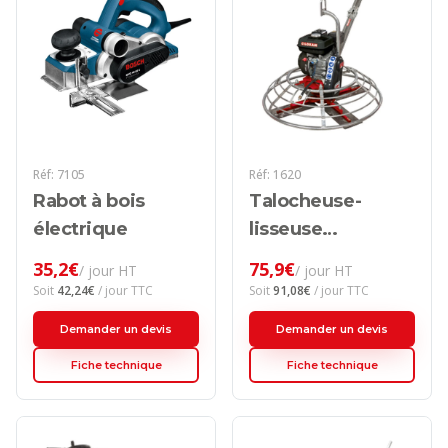
Réf:
7105
Réf:
1620
Rabot à bois
Talocheuse-
électrique
lisseuse
thermique
35,2
€
75,9
€
/ jour HT
/ jour HT
Soit
42,24
€
/ jour TTC
Soit
91,08
€
/ jour TTC
Demander un devis
Demander un devis
Fiche technique
Fiche technique