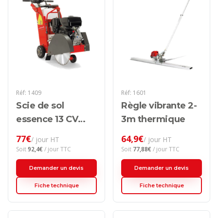
Réf:
1409
Réf:
1601
Scie de sol
Règle vibrante 2-
essence 13 CV
3m thermique
Ø350/450mm
77
€
64,9
€
/ jour HT
/ jour HT
thermique
Soit
92,4
€
/ jour TTC
Soit
77,88
€
/ jour TTC
Demander un devis
Demander un devis
Fiche technique
Fiche technique