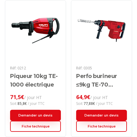
Réf:
0212
Réf:
0305
Piqueur 10kg TE-
Perfo burineur
1000 électrique
≤9kg TE-70
électrique
71,5
€
64,9
€
/ jour HT
/ jour HT
Soit
85,8
€
/ jour TTC
Soit
77,88
€
/ jour TTC
Demander un devis
Demander un devis
Fiche technique
Fiche technique