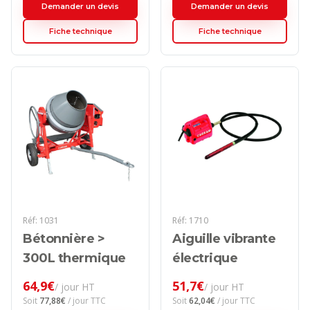
Demander un devis
Demander un devis
Fiche technique
Fiche technique
Réf:
1031
Réf:
1710
Bétonnière >
Aiguille vibrante
300L thermique
électrique
64,9
€
51,7
€
/ jour HT
/ jour HT
Soit
77,88
€
/ jour TTC
Soit
62,04
€
/ jour TTC