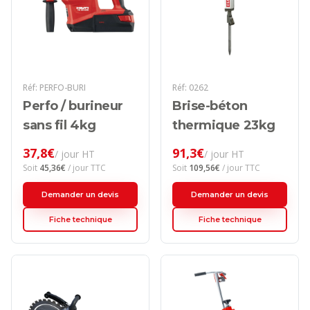
Réf:
PERFO-BURI
Réf:
0262
Perfo / burineur
Brise-béton
sans fil 4kg
thermique 23kg
37,8
€
91,3
€
/ jour HT
/ jour HT
Soit
45,36
€
/ jour TTC
Soit
109,56
€
/ jour TTC
Demander un devis
Demander un devis
Fiche technique
Fiche technique