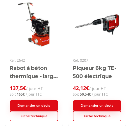
Réf:
2642
Réf:
0207
Rabot à béton
Piqueur 6kg TE-
thermique - larg.
500 électrique
300mm
137,5
€
42,12
€
/ jour HT
/ jour HT
Soit
165
€
/ jour TTC
Soit
50,54
€
/ jour TTC
Demander un devis
Demander un devis
Fiche technique
Fiche technique