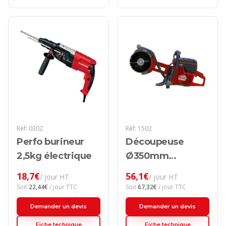
Réf:
0302
Réf:
1502
Perfo burineur
Découpeuse
2,5kg électrique
Ø350mm
thermique
18,7
€
56,1
€
/ jour HT
/ jour HT
Soit
22,44
€
/ jour TTC
Soit
67,32
€
/ jour TTC
Demander un devis
Demander un devis
Fiche technique
Fiche technique