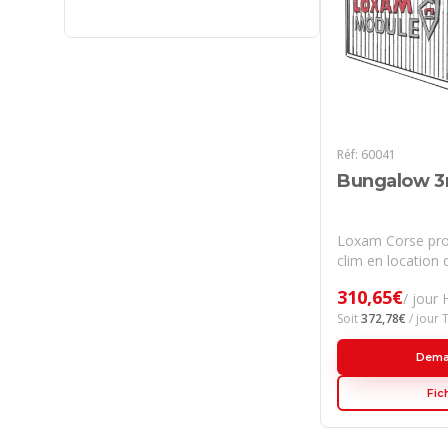
Réf:
60041
Bungalow 3
Loxam Corse pr
clim en location
Bastia (Haute-Cor
310,65
€
/ jour
du-Sud). Cet équ
Soit
372,78
€
/ jour 
artisans, entrepr
et particuliers q
Dema
fiable, révisé et
ateliers, dispon
Fic
vos chantiers cou
l'île, de la Bala
Corse à l'Extrêm