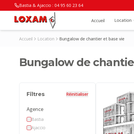
Bastia & Ajaccio :
04 95 60 23 64
Location
Accueil
Accueil
Location
Bungalow de chantier et base vie
Bungalow de chantier
Filtres
Réinitialiser
Agence
Bastia
Ajaccio