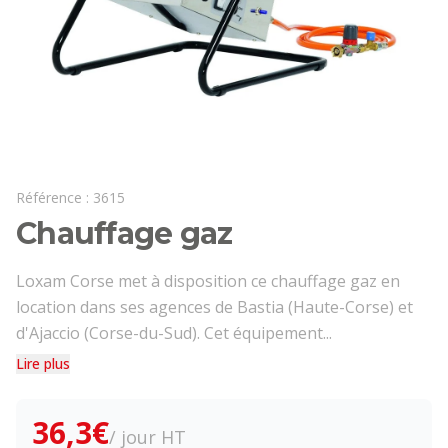
Référence :
3615
Chauffage gaz
Loxam Corse met à disposition ce chauffage gaz en
location dans ses agences de Bastia (Haute-Corse) et
d'Ajaccio (Corse-du-Sud). Cet équipement...
Lire plus
36,3
€
/ jour HT