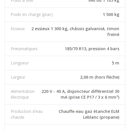
Poids à vide
990 ou 1 105 kg
Poids en charge (ptac)
1 500 kg
Essieux
2 essieux 1 300 kg, châssis galvanisé, timon
freiné
Pneumatiques
185/70 R13, pression 4 bars
Longueur
5 m
Largeur
2,06 m (hors flèche)
Alimentation
220 V - 40 A, disjoncteur différentiel 30
électrique
mA (prise CE P17 / 3 x 6 mm²)
Production d'eau
Chauffe-eau gaz étanche ELM
chaude
Leblanc (propane)